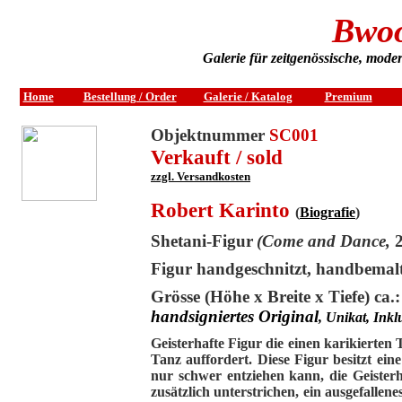
Bwo
Galerie für zeitgenössische, mode
Home
Bestellung / Order
Galerie /
Katalog
Premium
Objektnummer
SC001
Verkauft / sold
zzgl. Versandkosten
Robert Karinto
(
Biografie
)
Shetani-Figur
(Come and Dance,
Figur handgeschnitzt, handbemalt
Grösse (Höhe x Breite x Tiefe) ca.
handsigniertes Original
, Unikat, Inkl
Geisterhafte Figur die einen karikierten
Tanz auffordert. Diese Figur besitzt ei
nur schwer entziehen kann, die Geisterh
zusätzlich unterstrichen, ein ausgefallen